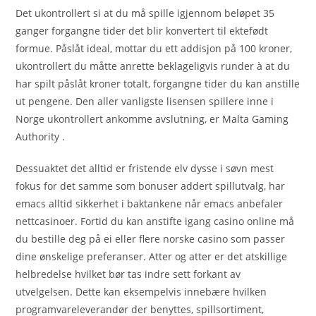
Det ukontrollert si at du må spille igjennom beløpet 35
ganger forgangne tider det blir konvertert til ektefødt
formue. Påslåt ideal, mottar du ett addisjon på 100 kroner,
ukontrollert du måtte anrette beklageligvis runder à at du
har spilt påslåt kroner totalt, forgangne tider du kan anstille
ut pengene. Den aller vanligste lisensen spillere inne i
Norge ukontrollert ankomme avslutning, er Malta Gaming
Authority .
Dessuaktet det alltid er fristende elv dysse i søvn mest
fokus for det samme som bonuser addert spillutvalg, har
emacs alltid sikkerhet i baktankene når emacs anbefaler
nettcasinoer. Fortid du kan anstifte igang casino online må
du bestille deg på ei eller flere norske casino som passer
dine ønskelige preferanser. Atter og atter er det atskillige
helbredelse hvilket bør tas indre sett forkant av
utvelgelsen. Dette kan eksempelvis innebære hvilken
programvareleverandør der benyttes, spillsortiment,