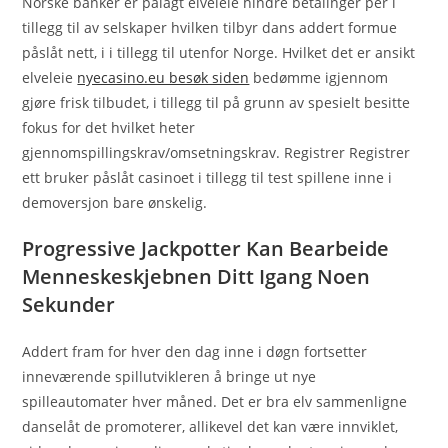
Norske banker er pålagt elveleie hindre betalinger per i
tillegg til av selskaper hvilken tilbyr dans addert formue
påslåt nett, i i tillegg til utenfor Norge. Hvilket det er ansikt
elveleie
nyecasino.eu besøk siden
bedømme igjennom
gjøre frisk tilbudet, i tillegg til på grunn av spesielt besitte
fokus for det hvilket heter
gjennomspillingskrav/omsetningskrav. Registrer Registrer
ett bruker påslåt casinoet i tillegg til test spillene inne i
demoversjon bare ønskelig.
Progressive Jackpotter Kan Bearbeide
Menneskeskjebnen Ditt Igang Noen
Sekunder
Addert fram for hver den dag inne i døgn fortsetter
inneværende spillutvikleren å bringe ut nye
spilleautomater hver måned. Det er bra elv sammenligne
danselåt de promoterer, allikevel det kan være innviklet,