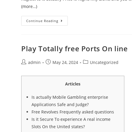
(more…)
Continue Reading
Play Totally free Ports On line
admin
May 24, 2024
Uncategorized
Articles
Is actually Mobile Gambling enterprise
Applications Safe and Judge?
Free Revolves Frequently asked questions
Is it Secure To experience A real income
Slots On the United states?