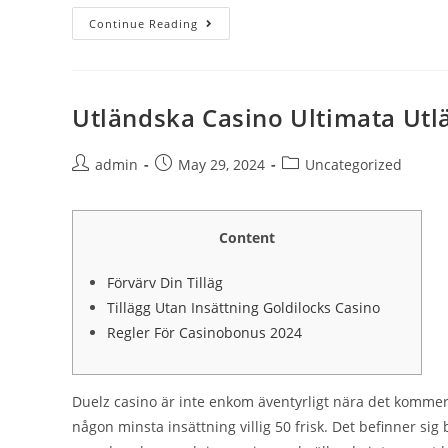
Continue Reading
Utländska Casino Ultimata Utl
admin
May 29, 2024
Uncategorized
Content
Förvärv Din Tilläg
Tillägg Utan Insättning Goldilocks Casino
Regler För Casinobonus 2024
Duelz casino är inte enkom äventyrligt nära det kommer
någon minsta insättning villig 50 frisk. Det befinner sig