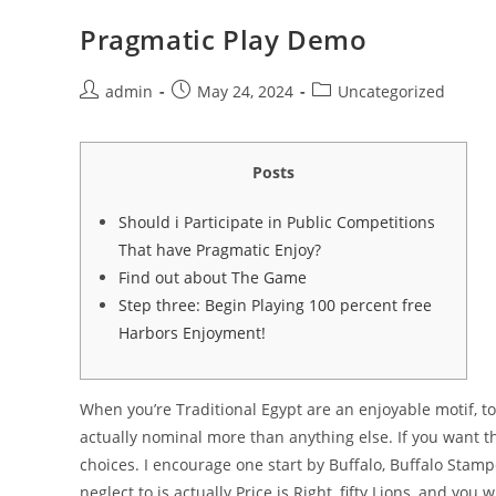
Pragmatic Play Demo
admin
May 24, 2024
Uncategorized
Posts
Should i Participate in Public Competitions
That have Pragmatic Enjoy?
Find out about The Game
Step three: Begin Playing 100 percent free
Harbors Enjoyment!
When you’re Traditional Egypt are an enjoyable motif, t
actually nominal more than anything else. If you want th
choices. I encourage one start by Buffalo, Buffalo Stampe
neglect to is actually Price is Right, fifty Lions, and y