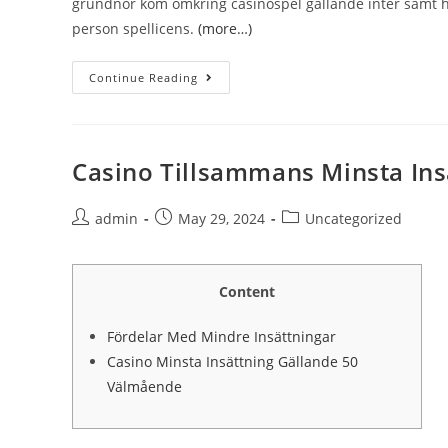
grundnor kom omkring casinospel gällande inter samt ha
person spellicens.
(more…)
Continue Reading
Casino Tillsammans Minsta Ins
admin
May 29, 2024
Uncategorized
Content
Fördelar Med Mindre Insättningar
Casino Minsta Insättning Gällande 50
Välmående