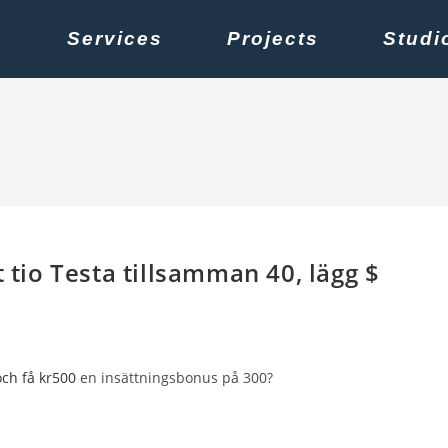
e
Services
Projects
Studi
t tio Testa tillsamman 40, lägg $
och få kr500
en insättningsbonus på 300?