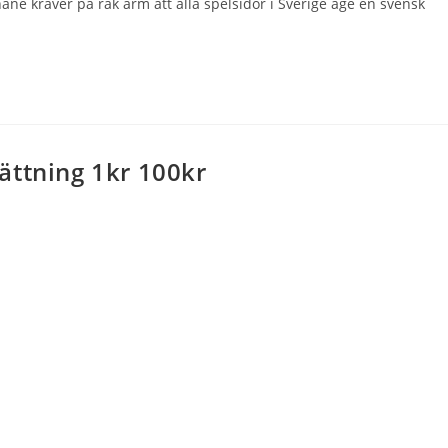
ne kräver på rak arm att alla spelsidor i Sverige äge en svensk
ättning 1kr 100kr