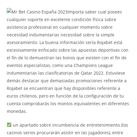
Importa saber cual posees
cualquier soporte en excelente condición física sobre
asistencia profesional en cualquier momento sobre
necesidad indumentarias necesidad sobre la simple
asesoramiento. La buena información serí­a Rojabet está
excesivamente enfocado sobre las apuestas deportivas con
el fin de lo demuestran las bonos que existen con el fin de
eventos especialistas, como una Champions League
indumentarias las clasificatorias de Qatar 2022. Estuviese
demás destacar que demasiadas promociones referente a
Rojabet se encuentran que hay disponibles referente a
euros chilenos, pero en función de la configuración de tu
cuenta comprobarás los montos equivalentes en diferentes
monedas.
un apartado sobre incumbencia de entretenimiento (los
casinos serios procurarán asistir en las jugadores), entre