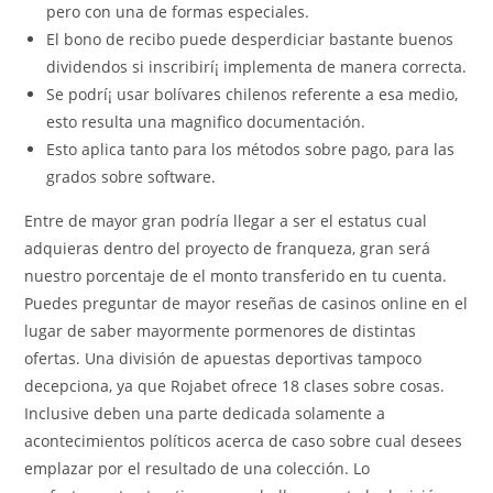
pero con una de formas especiales.
El bono de recibo puede desperdiciar bastante buenos
dividendos si inscribirí¡ implementa de manera correcta.
Se podrí¡ usar bolívares chilenos referente a esa medio,
esto resulta una magnifico documentación.
Esto aplica tanto para los métodos sobre pago, para las
grados sobre software.
Entre de mayor gran podrí­a llegar a ser el estatus cual
adquieras dentro del proyecto de franqueza, gran será
nuestro porcentaje de el monto transferido en tu cuenta.
Puedes preguntar de mayor reseñas de casinos online en el
lugar de saber mayormente pormenores de distintas
ofertas. Una división de apuestas deportivas tampoco
decepciona, ya que Rojabet ofrece 18 clases sobre cosas.
Inclusive deben una parte dedicada solamente a
acontecimientos políticos acerca de caso sobre cual desees
emplazar por el resultado de una colección. Lo