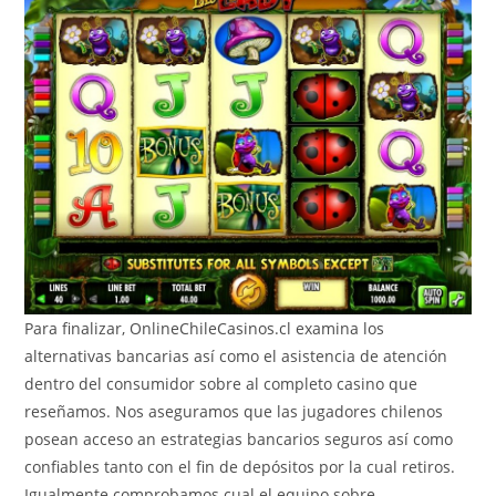
Para finalizar, OnlineChileCasinos.cl examina los
alternativas bancarias así­ como el asistencia de atención
dentro del consumidor sobre al completo casino que
reseñamos. Nos aseguramos que las jugadores chilenos
posean acceso an estrategias bancarios seguros así­ como
confiables tanto con el fin de depósitos por la cual retiros.
Igualmente comprobamos cual el equipo sobre