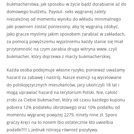
bukmacherstwa, jak sposobu w życie bądź dorabianie aż do
domowego budżetu. Payout- seks wygranej zalety
niezależnej od momentu wyniku do wkładu minimalnego
jaki powinien zostać poniesiony, aby tę wygraną zdobyć.
Jako gracze myslimy jakim sposobem zarabiać w zakładach,
za pomocą powyższemu wyjaśniemu każdy stanie się miał
przytomność na czym zarabia druga witryna www, czyli
bukmacher, który dojrzewa z marży bukmacherskiej.
Każda osoba podejmuje własne ryzyko, ponieważ uważamy
hazard za zabawę i nastrój. Nasze esencji są wycelowane
do polskojęzycznych mieszkańców, jacy ukończyli 18 lat i
mogą uprawiać hazard na terytorium Polski. Nie, całość
zrobi za Ciebie bukmacher, który od czasu każdego kuponu
pobiera 12% podateku obrotowego oraz 10% podatku od
momentu wygranej powyżej 2279, ninety nine zł. Sporo
graczy kręci na to nosem (bo ostatecznie kto uwielbia
podatki?!!! ), jednak istnieją również pozytywy.